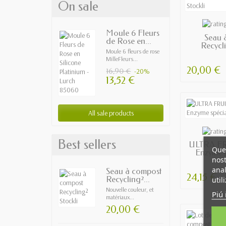
On sale
EN
Moule 6 Fleurs
Seau 
de Rose en...
Recycli
Moule 6 fleurs de rose
MilleFleurs...
20,00 €
16,90 €
-20%
13,52 €
All sale products
EN
Best sellers
ULTRA FRU
Ques
Enzyme s
nost
anal
Seau à compost
24,15 €
Recycling²...
util
Nouvelle couleur, et
Piú 
matériaux...
20,00 €