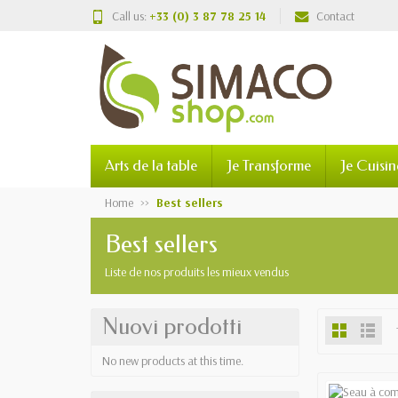
Call us:
+33 (0) 3 87 78 25 14
Contact
Arts de la table
Je Transforme
Je Cuisin
Home
Best sellers
Best sellers
Liste de nos produits les mieux vendus
Nuovi prodotti
No new products at this time.