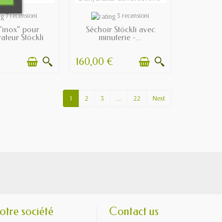
N STOCK
EN STOCK
7 recensioni
3 recensioni
"inox" pour
Séchoir Stöckli avec
ateur Stöckli
minuterie -...
160,00 €
1
2
3
...
22
Next
otre société
Contact us