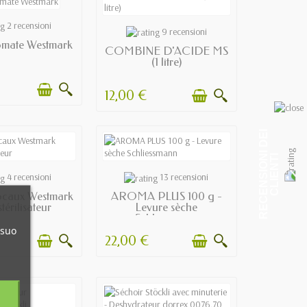
N STOCK
2 recensioni
EN STOCK
9 recensioni
omate Westmark
COMBINE D'ACIDE MS
(1 litre)
12,00 €
R
E
C
E
N
S
I
O
I
D
E
I
C
L
I
E
N
T
N
I
N STOCK
EN STOCK
4 recensioni
13 recensioni
ocaux Westmark
AROMA PLUS 100 g -
térilisateur
Levure sèche
Schliessmann
 suo
22,00 €