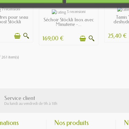
 STOCK
E
7 recensioni
EN STOCK
3 recensioni
ltres pour seau
Tamis 
Séchoir Stöckli Inox avec
ost Stöckli
deshydr
Minuterie -...
25,40 €
169,00 €
f 261 item(s)
Service client
Du lundi au vendredi de 9h à 18h
mations
Nos produits
N