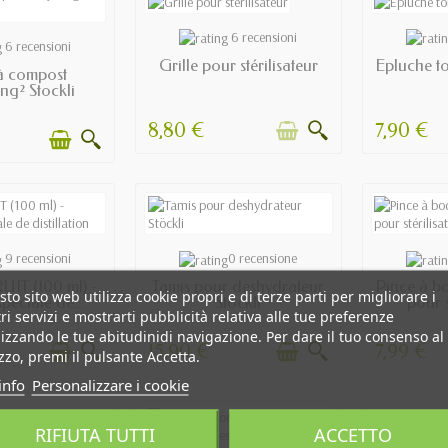
OUT OF STOCK
E
6 recensioni
 STOCK
6 recensioni
Grille pour stérilisateur
Epluche t
à compost
ng² Stockli
8,80 €
7,90 €
 STOCK
EN STOCK
E
9 recensioni
0 recensione
IT (100 ml) -
Tamis pour deshydrateur
Pince à b
to sito web utilizza cookie propri e di terze parti per migliorare i
péciale de...
Stöckli
pour s
ri servizi e mostrarti pubblicità relativa alle tue preferenze
izzando le tue abitudinidi navigazione. Per dare il tuo consenso al
15,90 €
7,99 €
izzo, premi il pulsante Accetta.
info
Personalizzare i cookie
RIFIUTA TUTTI
ACCETTO