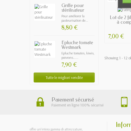
Grille pour
EN
stérilisateur
Pour améliorer la
Lot de 2 fi
pasteurisation de...
à comp
8,80 €
7,00 €
Epluche tomate
Westmark
Epluche tomates, kiwis,
poivrons......
Showing 1 - 12 o
7,90 €
Tutte le migliori vendite
Paiement sécurisé
Paiement en ligne 100% sécurisé
Infor
offre un'intera gamma di attrezzature,