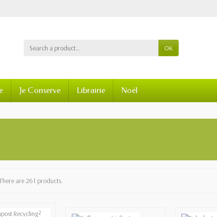
OK
e
Je Conserve
Librairie
Noël
There are 261 products.