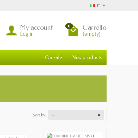
IT
My account
Carrello
0
Log in
(empty)
On sale
New products
Sort by: