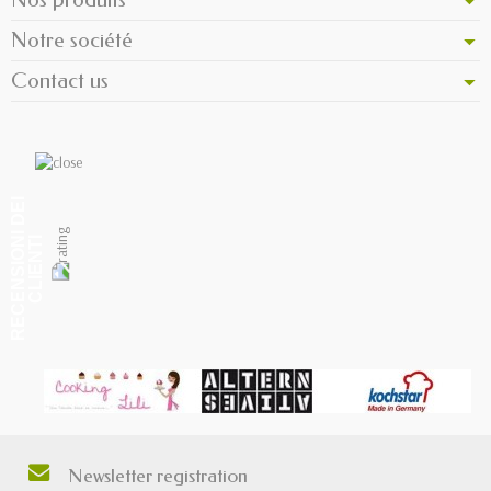
Notre société
Contact us
R
E
C
E
N
S
I
O
I
D
E
I
C
L
I
E
N
T
N
I
Newsletter registration