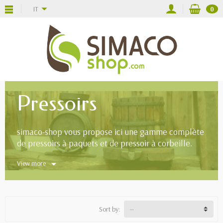
IT
0
Pressoirs
simaco-shop vous propose ici une gamme complète
de pressoirs à paquets et de pressoir à corbeille.
View more
Sort by: