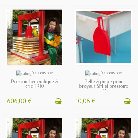
PREORDER
AVAILABLE
0 recensione
0 recensione
Pressoir hydraulique à
Pelle à pulpe pour
cric TP10
broyeur SM et pressoirs
TP
606,00 €
10,08 €