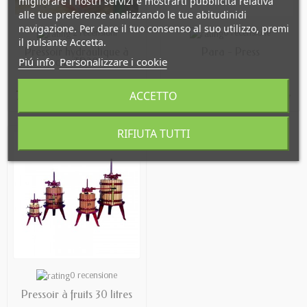
migliorare i nostri servizi e mostrarti pubblicità relativa
alle tue preferenze analizzando le tue abitudinidi
navigazione. Per dare il tuo consenso al suo utilizzo, premi
OUT OF STOCK
OUT OF STOCK
2 recensioni
0 recensione
il pulsante Accetta.
Pressoir hydraulique à
Para - Press
Piú info
Personalizzare i cookie
cric TP20
720,00 €
206,00 €
ACCETTO
RIFIUTA TUTTI
OUT OF STOCK
0 recensione
Pressoir à fruits 30 litres