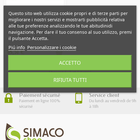
Questo sito web utilizza cookie propri e di terze parti per
migliorare i nostri servizi e mostrarti pubblicità relativa
OUT OF STOCK
0 recensione
alle tue preferenze analizzando le tue abitudinidi
navigazione. Per dare il tuo consenso al suo utilizzo, premi
Pochette de 10 filtres
papier - Vins de...
il pulsante Accetta.
Piú info
Personalizzare i cookie
18,51 €
ACCETTO
Showing 1 - 3 of 3 item(s)
RIFIUTA TUTTI
Paiement sécurisé
Service client
Paiement en ligne 100%
Du lundi au vendredi de 9h
sécurisé
à 18h