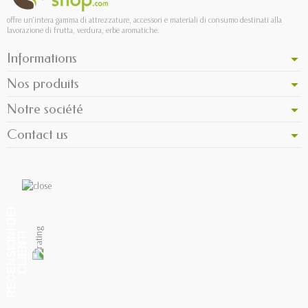
offre un'intera gamma di attrezzature, accessori e materiali di consumo destinati alla
lavorazione di frutta, verdura, erbe aromatiche.
Informations
Nos produits
Notre société
Contact us
R
E
C
E
N
S
I
O
I
D
E
I
C
L
I
E
N
T
N
I