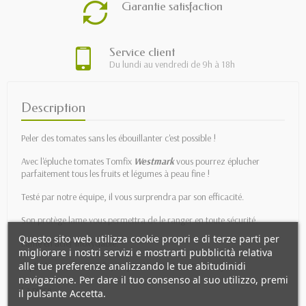
Garantie satisfaction
Service client
Du lundi au vendredi de 9h à 18h
Description
Peler des tomates sans les ébouillanter c'est possible !
Avec l'épluche tomates Tomfix
Westmark
vous pourrez éplucher
parfaitement tous les fruits et légumes à peau fine !
Testé par notre équipe, il vous surprendra par son efficacité.
Son protège lame vous permettra de le ranger en toute sécurité.
Questo sito web utilizza cookie propri e di terze parti per
Lame en acier inoxydable.
migliorare i nostri servizi e mostrarti pubblicità relativa
alle tue preferenze analizzando le tue abitudinidi
L'épluche tomate Tomfix, un produit Made in Germany !
navigazione. Per dare il tuo consenso al suo utilizzo, premi
La pièce.
il pulsante Accetta.