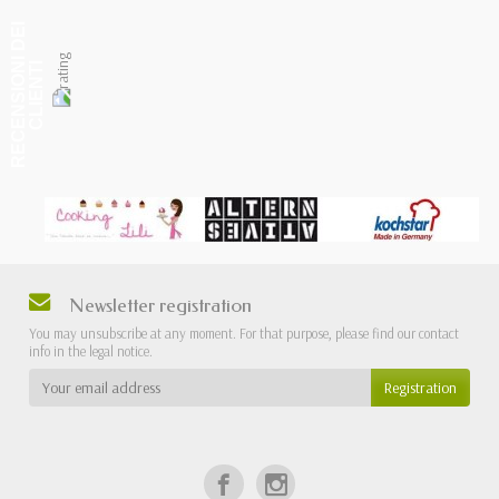
R
E
C
E
N
S
I
O
I
D
E
I
C
L
I
E
N
T
N
I
Newsletter registration
You may unsubscribe at any moment. For that purpose, please find our contact
info in the legal notice.
Registration