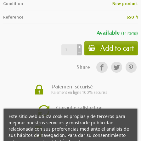
Condition
New product
Reference
65014
Available
(
14
items
)
Add to cart
Share
Paiement sécurisé
Paiement en ligne 100% sécurisé
Garantie satisfaction
Este sitio web utiliza cookies propias y de terceros para
mejorar nuestros servicios y mostrarle publicidad
Service client
relacionada con sus preferencias mediante el análisis de
Du lundi au vendredi de 9h à 18h
sus hábitos de navegación. Para dar su consentimiento