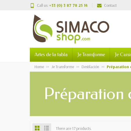
Call us:
+33 (0) 3 87 78 25 14
Contact
Artes de la tabla
Je Transforme
Je Cuis
Home
Je Transforme
Destilación
Préparation
Préparation 
There are 17 products.