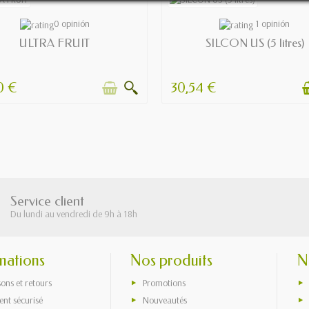
OUT OF STOCK
AVAILABLE
0 opinión
1 opinión
ULTRA FRUIT
SILCON US (5 litres)
0 €
30,54 €
Service client
Du lundi au vendredi de 9h à 18h
mations
Nos produits
N
sons et retours
Promotions
nt sécurisé
Nouveautés