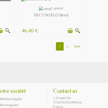
AVAILABLE
0 opinión
SILCON US (5 litres)
46,40 €
1
2
Next
otre société
Contact us
1 ZI Saint Eloi
Mentions légales
57320 BOUZONVILLE
Nos magasins
Francia