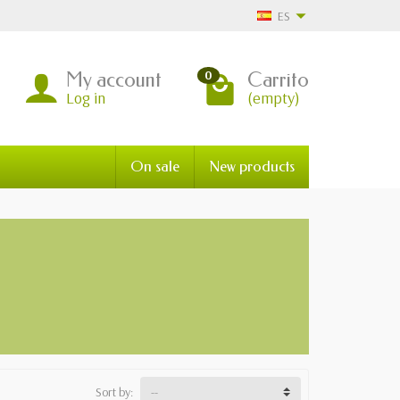
ES
My account
Carrito
0
Log in
(empty)
On sale
New products
Sort by: