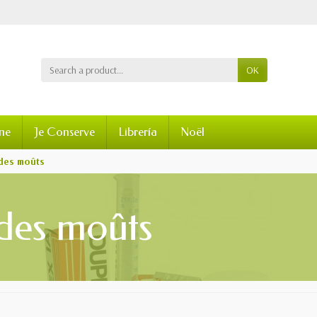
OK
ine
Je Conserve
Librería
Noël
 des moûts
des moûts