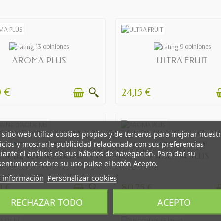
AVAILABLE
AVAILABLE
13 opiniones
9 opiniones
AROMA PLUS
ULTRA FRUIT
0 €
24,15 €
 sitio web utiliza cookies propias y de terceros para mejorar nuest
AVAILABLE
AVAILABLE
6 opiniones
1 opinión
icios y mostrarle publicidad relacionada con sus preferencias
ante el análisis de sus hábitos de navegación. Para dar su
OMBINE D'ACIDE MS
AROMA PLUS
entimiento sobre su uso pulse el botón Acepto.
 información
Personalizar cookies
0 €
80,75 €
RECHAZAR TODO
ACEPTO