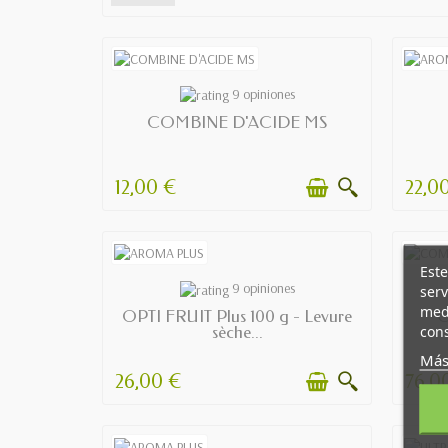
AVAILABLE
9 opiniones
COMBINE D'ACIDE MS
12,00 €
22,0
Este
AVAILABLE
9 opiniones
serv
medi
OPTI FRUIT Plus 100 g - Levure
C
cons
sèche...
Más
26,00 €
76,0