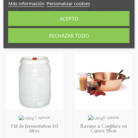
Más información
Personalizar cookies
PREORDER
OUT OF STOCK
0 opinión
0 opinión
Châssis en aluminium
dénoyauteur à prunes
ACEPTO
pour broyeur SM
"prunus" Westmark
RECHAZAR TODO
84,00 €
33,99 €
AVAILABLE
OUT OF STOCK
1 opinión
0 opinión
Fût de fermentation 60
Bassine à Confiture en
litres
Cuivre 38cm