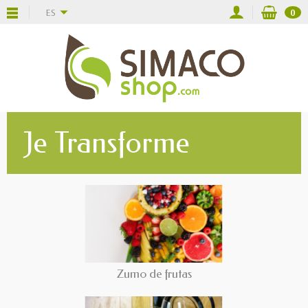
ES
0
Je Transforme
Zumo de frutas