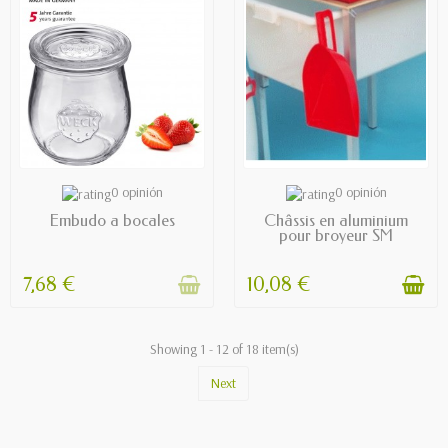
OUT OF STOCK
AVAILABLE
0 opinión
0 opinión
Embudo a bocales
Châssis en aluminium
pour broyeur SM
7,68 €
10,08 €
Showing 1 - 12 of 18 item(s)
Next