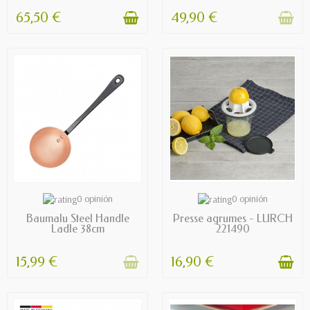
65,50 €
49,90 €
OUT OF STOCK
AVAILABLE
0 opinión
0 opinión
Baumalu Steel Handle
Presse agrumes - LURCH
Ladle 38cm
221490
15,99 €
16,90 €