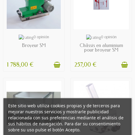
PREORDER
PREORDER
0 opinión
0 opinión
Broyeur SM
Châssis en aluminium
pour broyeur SM
1 788,00 €
257,00 €
Este sitio web utiliza cookies propias y de terceros para
mejorar nuestros servicios y mostrarle publicidad
relacionada con sus preferencias mediante el análisis de
sus hábitos de navegación. Para dar su consentimiento
sobre su uso pulse el botón Acepto.