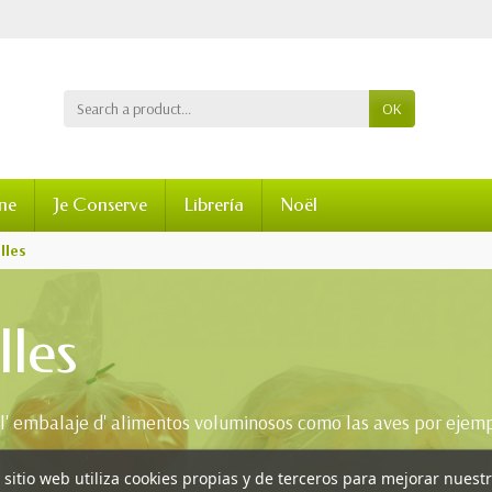
OK
ine
Je Conserve
Librería
Noël
lles
lles
a l' embalaje d' alimentos voluminosos como las aves por ejemp
 sitio web utiliza cookies propias y de terceros para mejorar nuest