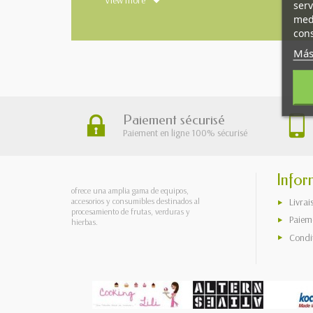
View more
serv
medi
cons
Más
Paiement sécurisé
Paiement en ligne 100% sécurisé
Infor
ofrece una amplia gama de equipos,
accesorios y consumibles destinados al
Livrai
procesamiento de frutas, verduras y
Paieme
hierbas.
Condi