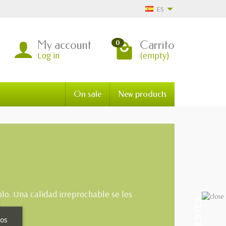
ES
My account
Carrito
0
Log in
(empty)
On sale
New products
lo. Una calidad irreprochable se les
ros