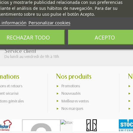
icios y mostrarle publicidad relacionada con sus preferencias
ante el análisis de sus hábitos de navegación. Para dar su
entimiento sobre su uso pulse el botón Acepto.
 información
Personalizar cookies
RECHAZAR TODO
ACEPTO
Service client
Du lundi au vendredi de 9h à 18h
mations
Nos produits
N
sons et retours
Promotions
nt sécurisé
Nouveautés
tions générales
Meilleures ventes
Nos marques