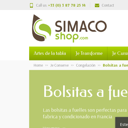
Call us:
+33 (0) 3 87 78 25 14
Contact
Artes de la tabla
Je Transforme
Je Cuis
Home
Je Conserve
Congelación
Bolsitas a fue
Bolsitas a fue
Las bolsitas a fuelles son perfectas par
fabrica y condicionado en Francia
Este