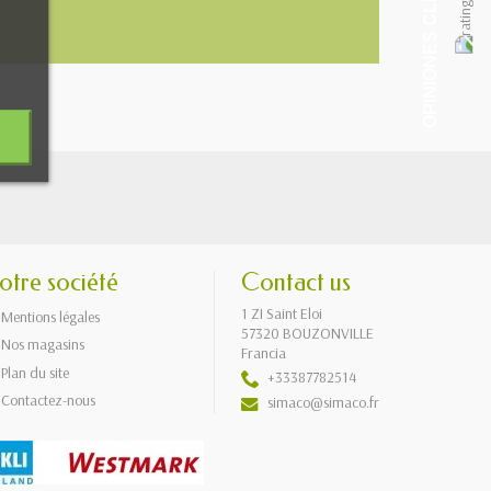
OPINIONES CLIENTES
otre société
Contact us
1 ZI Saint Eloi
Mentions légales
57320 BOUZONVILLE
Nos magasins
Francia
Plan du site
+33387782514
Contactez-nous
simaco@simaco.fr