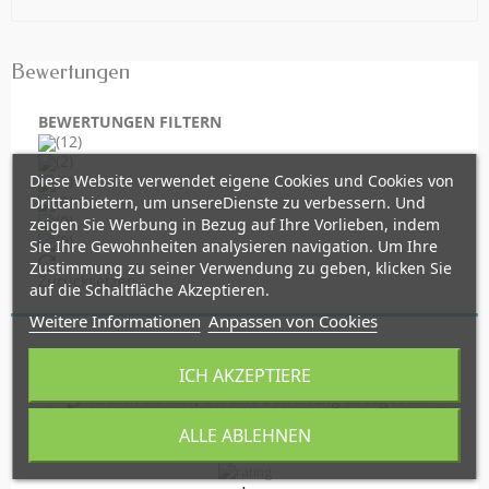
Bewertungen
BEWERTUNGEN FILTERN
(12)
(2)
Diese Website verwendet eigene Cookies und Cookies von
(1)
(0)
Drittanbietern, um unsereDienste zu verbessern. Und
(0)
zeigen Sie Werbung in Bezug auf Ihre Vorlieben, indem
(0)
Sie Ihre Gewohnheiten analysieren navigation. Um Ihre
Zustimmung zu seiner Verwendung zu geben, klicken Sie
Zurücksetzen
auf die Schaltfläche Akzeptieren.
Weitere Informationen
Anpassen von Cookies
ICH AKZEPTIERE
Klicken Sie hier, um eine Bewertung abzugeben
ALLE ABLEHNEN