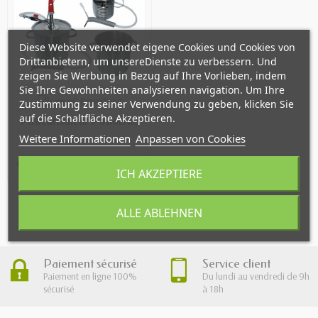
Diese Website verwendet eigene Cookies und Cookies von
Drittanbietern, um unsereDienste zu verbessern. Und
zeigen Sie Werbung in Bezug auf Ihre Vorlieben, indem
Sie Ihre Gewohnheiten analysieren navigation. Um Ihre
OUT OF STOCK
0 Bewertung
Zustimmung zu seiner Verwendung zu geben, klicken Sie
auf die Schaltfläche Akzeptieren.
Pasteurisateur PastoDuo
Weitere Informationen
Anpassen von Cookies
999,00 €
ICH AKZEPTIERE
ALLE ABLEHNEN
Showing 1 - 3 of 3 item(s)
Paiement sécurisé
Service client
Paiement en ligne 100%
Du lundi au vendredi de 9h
sécurisé
à 18h