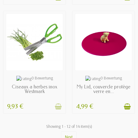
OUT OF STOCK
AVAILABLE
0 Bewertung
0 Bewertung
Ciseaux a herbes inox
My Lid, couvercle protège
Westmark
verre en...
9,93 €
4,99 €
Showing 1 - 12 of 14 item(s)
Next