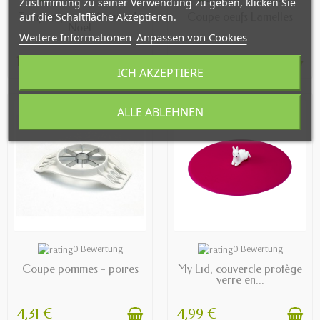
Zustimmung zu seiner Verwendung zu geben, klicken Sie
Tampon pour Gâteaux de
Coupe oeufs Lamelles
auf die Schaltfläche Akzeptieren.
Noël
Weitere Informationen
Anpassen von Cookies
12,90 €
6,52 €
ICH AKZEPTIERE
ALLE ABLEHNEN
EN STOCK
AVAILABLE
0 Bewertung
0 Bewertung
Coupe pommes - poires
My Lid, couvercle protège
verre en...
4,31 €
4,99 €