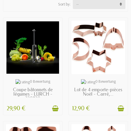
Sort by:
AVAILABLE
AVAILABLE
0 Bewertung
0 Bewertung
Coupe bâtonnets de
Lot de 4 emporte-pièces
légumes - LURCH -
Noël - Carré,...
220820
29,90 €
12,90 €