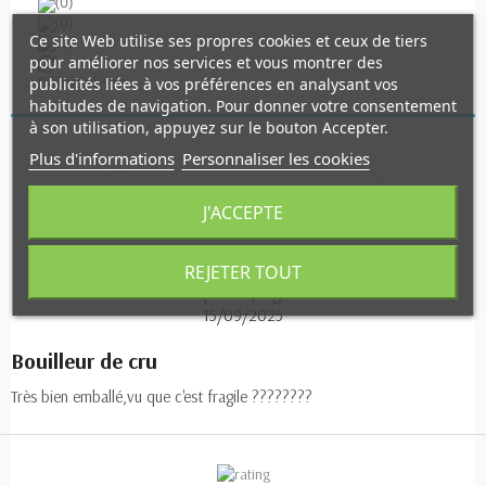
(0)
(0)
Ce site Web utilise ses propres cookies et ceux de tiers
(0)
pour améliorer nos services et vous montrer des
Réinitialiser
publicités liées à vos préférences en analysant vos
habitudes de navigation. Pour donner votre consentement
à son utilisation, appuyez sur le bouton Accepter.
Plus d'informations
Personnaliser les cookies
Cliquez ici pour donner votre avis
J'ACCEPTE
REJETER TOUT
Soupe à l\'oignon
15/09/2025
Bouilleur de cru
Très bien emballé,vu que c'est fragile ????????