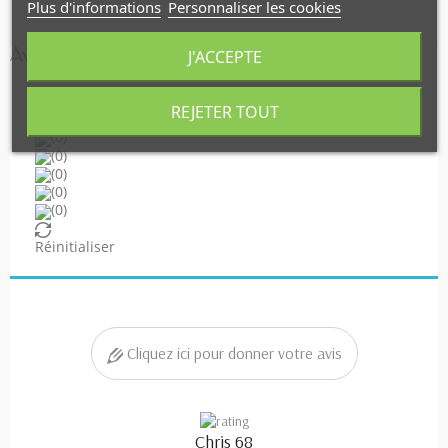
Plus d'informations
Personnaliser les cookies
Avis
J'ACCEPTE
FILTRER LES AVIS
REJETER TOUT
(6)
(0)
(0)
(0)
(0)
(0)
Réinitialiser
Cliquez ici pour donner votre avis
Chris 68