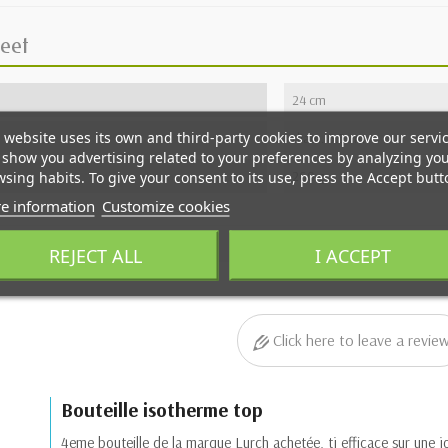
eet
24 cm
 website uses its own and third-party cookies to improve our servi
diam. 6.5 cm
show you advertising related to your preferences by analyzing yo
260 g
sing habits. To give your consent to its use, press the Accept butt
e information
Customize cookies
REJECT ALL
I ACCEPT
Click here to leave a revie
Bouteille isotherme top
4eme bouteille de la marque Lurch achetée, tj efficace sur une 