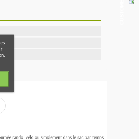
ces
ur
on.
w
journée rando, vélo ou simplement dans le sac par temps