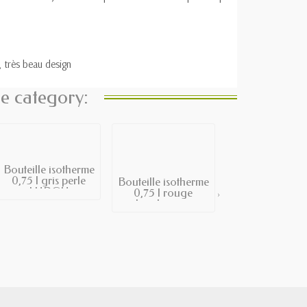
, très beau design
me category:
Bouteille isotherme
0,75 l gris perle
Bouteille isotherme
LURCH
0,75 l rouge
›
bordeaux...
Bouteille isoth
0,75 l vert men
LURCH