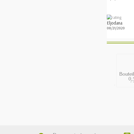
Eljodana
08/21/2020
Bouteil
0,
L
‹