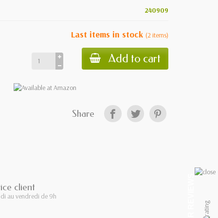
240909
Last items in stock
(
2
items
)
Add to cart
Share
CUSTOMER REVIEWS
ice client
di au vendredi de 9h