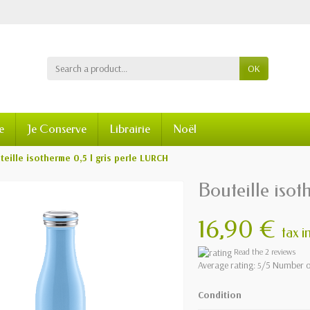
OK
e
Je Conserve
Librairie
Noël
teille isotherme 0,5 l gris perle LURCH
Bouteille iso
16,90 €
tax in
Read the 2 reviews
Average rating:
/5 Number o
5
Condition