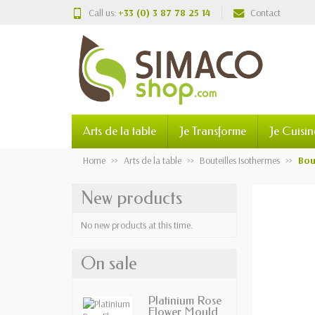
Call us:
+33 (0) 3 87 78 25 14
Contact
Arts de la table
Je Transforme
Je Cuisin
Home
Arts de la table
Bouteilles Isothermes
Bou
New products
No new products at this time.
On sale
Platinium Rose
Flower Mould...