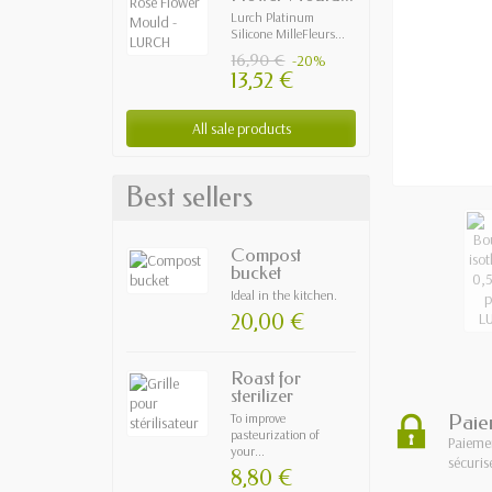
Lurch Platinum
Silicone MilleFleurs...
16,90 €
-20%
13,52 €
All sale products
Best sellers
Compost
bucket
Ideal in the kitchen.
20,00 €
Roast for
sterilizer
Paie
To improve
pasteurization of
Paieme
your...
sécuris
8,80 €