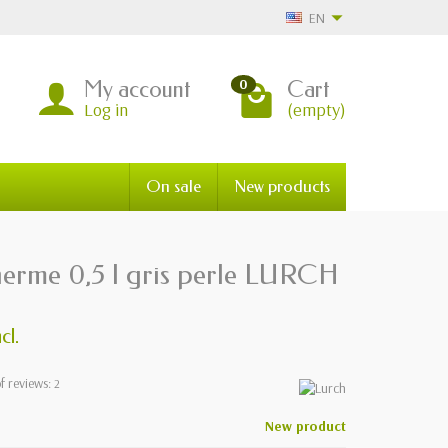
EN
My account
Cart
0
Log in
(empty)
On sale
New products
therme 0,5 l gris perle LURCH
cl.
f reviews:
2
New product