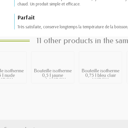
chaud. Un produit simple et efficace.
Parfait
Très satisfaite, conserve longtemps la température de la boisson
11 other products in the sa
le isotherme
Bouteille isotherme
Bouteille isotherme
5 l nude
0,5 l jaune
0,75 l bleu clair
URCH
perleLURCH
LURCH