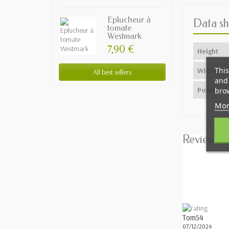
Eplucheur à
Data sh
tomate
Westmark
7,90 €
Height
This
Width
All best sellers
and 
Poids
brow
Mor
Reviews
Tom54
07/12/2024